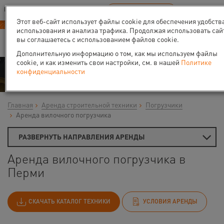
Ваш город:
Пермь
RU
EN
В Вашем регионе нет наших офисов
ВЫБРАТЬ БЛИЖАЙШИЙ
Этот веб-сайт использует файлы cookie для обеспечения удобств
использования и анализа трафика. Продолжая использовать сай
вы соглашаетесь с использованием файлов cookie.
Дополнительную информацию о том, как мы используем файлы
cookie, и как изменить свои настройки, см. в нашей
Политике
Аренда
конфиденциальности
Главная
Аренда строительной техники
Погрузчики
Аренда вилочного погрузчика
РАЗВЕРНУТЬ НАПРАВЛЕНИЯ АРЕНДЫ
Аренда вилочного погрузчика в
Перми
СКАЧАТЬ КАТАЛОГ ТЕХНИКИ
УСЛОВИЯ АРЕНДЫ