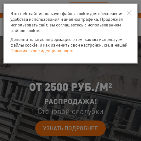
Ваш город:
Пермь
RU
EN
×
В Вашем регионе нет наших офисов
ВЫБРАТЬ БЛИЖАЙШИЙ
Этот веб-сайт использует файлы cookie для обеспечения
удобства использования и анализа трафика. Продолжая
использовать сайт, вы соглашаетесь с использованием
файлов cookie.
Дополнительную информацию о том, как мы используем
файлы cookie, и как изменить свои настройки, см. в нашей
Политике конфиденциальности
ПОИСК СТАЛ ПРОЩЕ
Лидер российского рынка аре
строительной техники
и оборудования