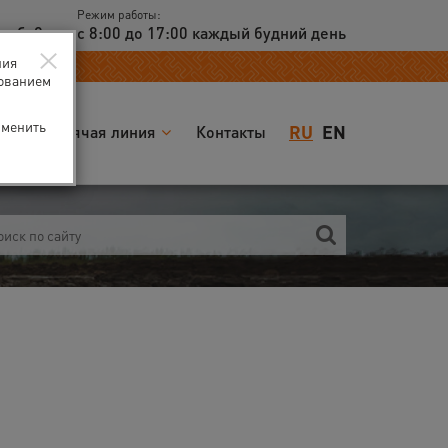
Режим работы:
доб. 2
с 8:00 до 17:00 каждый будний день
×
ния
зованием
зменить
RU
EN
я
Горячая линия
Контакты