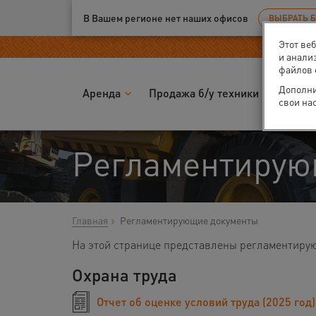
Ваш город:
Пермь
В Вашем регионе нет наших офисов
ВЫБРАТЬ 
Этот ве
и анали
файлов 
Дополни
Аренда
Продажа б/у техники
Запчас
свои на
Регламентирую
Главная
Регламентирующие документы
На этой странице представлены регламентиру
Охрана труда
Отчет об оценке условий труда (2025 год)