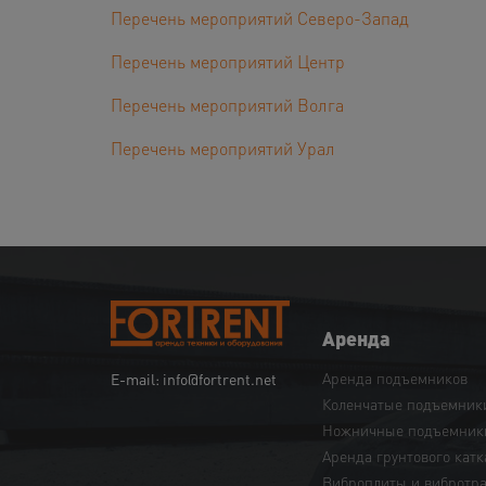
Перечень мероприятий Северо-Запад
Перечень мероприятий Центр
Перечень мероприятий Волга
Перечень мероприятий Урал
Аренда
Аренда подъемников
E-mail: info@fortrent.net
Коленчатые подъемник
Ножничные подъемник
Аренда грунтового катк
Виброплиты и вибротр