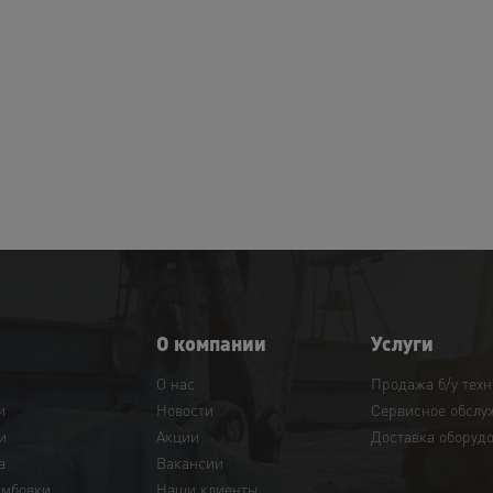
О компании
Услуги
О нас
Продажа б/у тех
и
Новости
Сервисное обслу
и
Акции
Доставка оборуд
а
Вакансии
амбовки
Наши клиенты