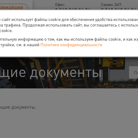
Офис:
Сервис 24/7:
БЛИЖАЙШИЙ
8 342 248 24 26
8 342 248 24 26 
б-сайт использует файлы cookie для обеспечения удобства использова
за трафика. Продолжая использовать сайт, вы соглашаетесь с исполь
cookie.
тельную информацию о том, как мы используем файлы cookie, и как и
ти
О нас
Событи
стройки, см. в нашей
Политике конфиденциальности
щие документы
ющие документы.