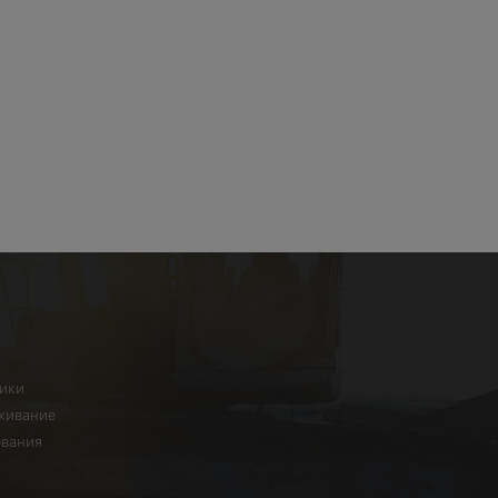
ники
живание
ования