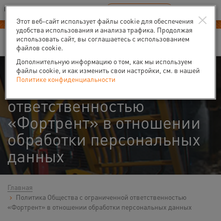
Ваш город:
Пермь
RU
EN
×
В Вашем регионе нет наших офисов
ВЫБРАТЬ БЛИЖАЙШИЙ
Этот веб-сайт использует файлы cookie для обеспечения
удобства использования и анализа трафика. Продолжая
использовать сайт, вы соглашаетесь с использованием
файлов cookie.
Дополнительную информацию о том, как мы используем
Политика Общества с
файлы cookie, и как изменить свои настройки, см. в нашей
Политике конфиденциальности
ограниченной
ответственностью
«Фортрент» в отношении
обработки персональных
данных
Главная
Политика Общества с ограниченной ответственностью
«Фортрент» в отношении обработки персональных данных