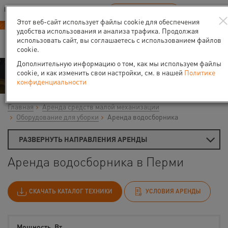
Ваш город:
Пермь
RU
EN
В Вашем регионе нет наших офисов
ВЫБРАТЬ БЛИЖАЙШИЙ
Этот веб-сайт использует файлы cookie для обеспечения
удобства использования и анализа трафика. Продолжая
использовать сайт, вы соглашаетесь с использованием файлов
cookie.
Дополнительную информацию о том, как мы используем файлы
Аренда
cookie, и как изменить свои настройки, см. в нашей
Политике
конфиденциальности
Главная
Аренда средств малой механизации
Оборудование для уборки
Аренда водосборника
РАЗВЕРНУТЬ НАПРАВЛЕНИЯ АРЕНДЫ
Аренда водосборника в Перми
СКАЧАТЬ КАТАЛОГ ТЕХНИКИ
УСЛОВИЯ АРЕНДЫ
Мощность, Вт