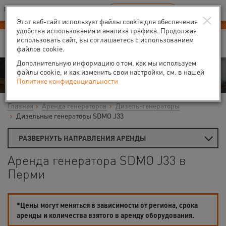
Ваш город:
Пермь
RU
EN
×
В Вашем регионе нет наших офисов
ВЫБРАТЬ БЛИЖАЙШИЙ
Этот веб-сайт использует файлы cookie для обеспечения
удобства использования и анализа трафика. Продолжая
использовать сайт, вы соглашаетесь с использованием
файлов cookie.
Дополнительную информацию о том, как мы используем
Аренда
файлы cookie, и как изменить свои настройки, см. в нашей
Политике конфиденциальности
Главная
Аренда генераторов
Дизель-генераторы
Дизельные генераторы SDMO J33
РАЗВЕРНУТЬ НАПРАВЛЕНИЯ АРЕНДЫ
Аренда генератора SDMO J33 в
Перми
*Цены могут меняться в зависимости от региона, срока
аренды и количества взятого в аренду оборудования.